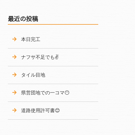
最近の投稿
本日完工
ナフサ不足でも✌️
タイル目地‍
県営団地での一コマ😶
道路使用許可書😊