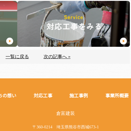
一覧に戻る
次の記事へ »
ちの想い
対応工事
施工事例
事業所概要
倉富建装
〒360-0214 埼玉県熊谷市西城673-1