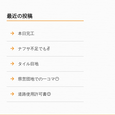
最近の投稿
本日完工
ナフサ不足でも✌️
タイル目地‍
県営団地での一コマ😶
道路使用許可書😊