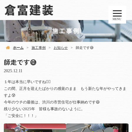
MENU
施工事例
ホーム
施工事例
お知らせ
師走です😅
師走です😅
2025.12.11
１年は本当に早いですね😶‍🌫️
この間、正月を迎えたばかりの感覚のまま もう新たな年がやってきま
すよ😰
今年のウチの最後は、渋川の市営住宅が仕事納めです😄
残り少ない2025年 皆様も事故のないように。
「ご安全に！！！」