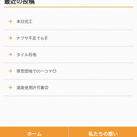
最近の投稿
本日完工
ナフサ不足でも✌️
タイル目地‍
県営団地での一コマ😶
道路使用許可書😊
ホーム
私たちの想い