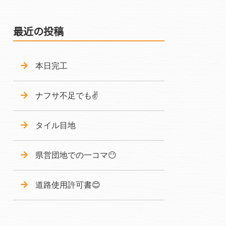
最近の投稿
本日完工
ナフサ不足でも✌️
タイル目地‍
県営団地での一コマ😶
道路使用許可書😊